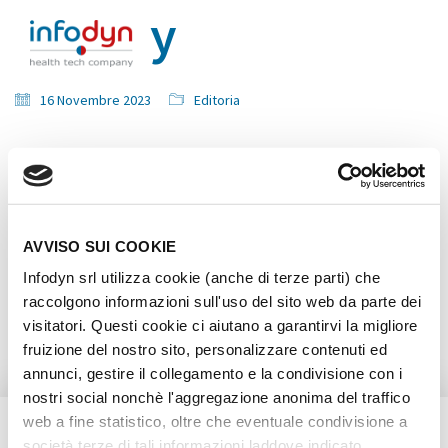
Survey
16 Novembre 2023
Editoria
[gravityform id=”2″ title=”false” description=”false”]
AVVISO SUI COOKIE
Infodyn srl utilizza cookie (anche di terze parti) che
raccolgono informazioni sull'uso del sito web da parte dei
visitatori. Questi cookie ci aiutano a garantirvi la migliore
fruizione del nostro sito, personalizzare contenuti ed
annunci, gestire il collegamento e la condivisione con i
nostri social nonchè l'aggregazione anonima del traffico
web a fine statistico, oltre che eventuale condivisione a
Contatti
|
Privacy policy
|
Infodyn S.r.l. Unipersonale
- Via Melchiorre Gioia, 82
società terze di tali informazioni laddove indicato.